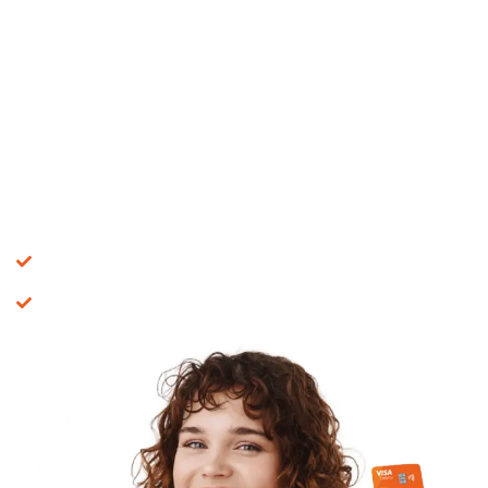
Tasas y tarifas
Tasa de 1.75% M.V.
Cuota de manejo anual de $40.000
Consulta nuestra tabla de costos
AQUÍ