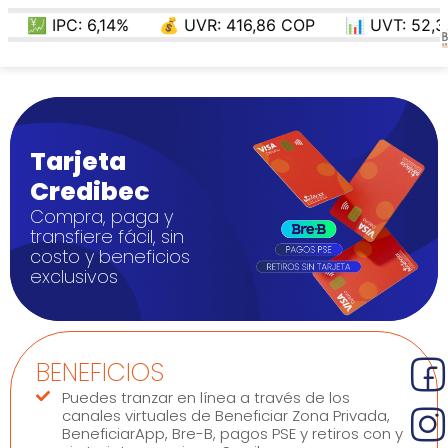
💹 IPC:
6,14
%
💰 UVR:
416,86
COP
📊 UVT: 52,374 
Tarjeta
Credibec
Compra, paga y
transfiere fácil, sin
costo y beneficios
exclusivos
BENEFICIOS
Puedes tranzar en línea a través de los
canales virtuales de Beneficiar Zona Privada,
BeneficiarApp, Bre-B, pagos PSE y retiros con y